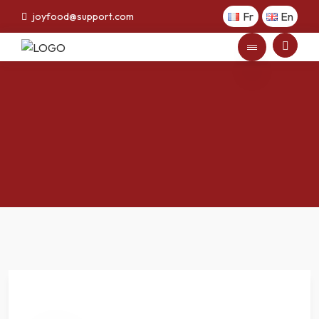
Fr
En
joyfood@support.com