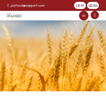
Fr
En
joyfood@support.com