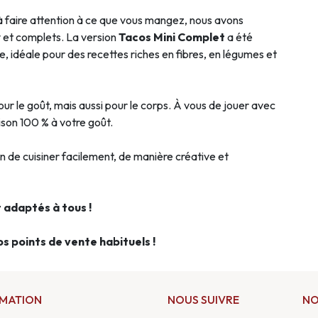
 faire attention à ce que vous mangez, nous avons
et complets. La version
Tacos Mini Complet
a été
e, idéale pour des recettes riches en fibres, en légumes et
our le goût, mais aussi pour le corps. À vous de jouer avec
ison 100 % à votre goût.
on de cuisiner facilement, de manière créative et
t adaptés à tous !
s points de vente habituels !
RMATION
NOUS SUIVRE
NO