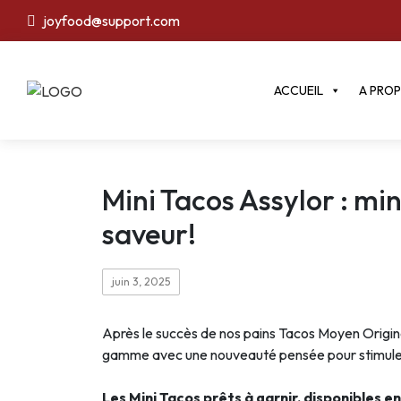
joyfood@support.com
ACCUEIL
A PRO
Mini Tacos Assylor : mi
saveur!
juin 3, 2025
Après le succès de nos pains Tacos Moyen Origina
gamme avec une nouveauté pensée pour stimuler v
Les Mini Tacos prêts à garnir, disponibles e