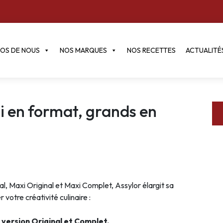
POS DE NOUS
NOS MARQUES
NOS RECETTES
ACTUALITÉ
ni en format, grands en
l, Maxi Original et Maxi Complet, Assylor élargit sa
otre créativité culinaire :
n version Original et Complet.